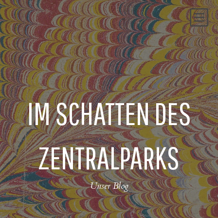
ÜBER UNS
DIENSTE
FILME
WAS WIR TUN
IM SCHATTEN DES
BLOG
KONTAKT
ZENTRALPARKS
Unser Blog